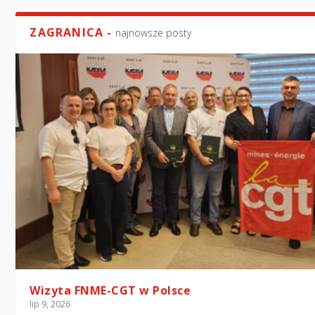
ZAGRANICA -
najnowsze posty
Wizyta FNME-CGT w Polsce
lip 9, 2026