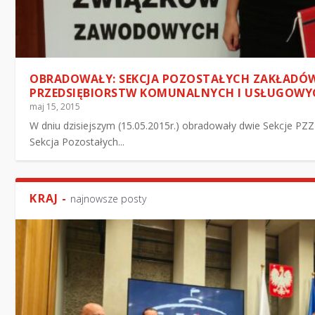
OBRADOWAŁY: SEKCJA POZOSTAŁYCH ZAKŁADÓ
PRZEDSIĘBIORSTW KOMUNALNYCH I USŁUGOWY
maj 15, 2015
W dniu dzisiejszym (15.05.2015r.) obradowały dwie Sekcje P
Sekcja Pozostałych...
KRAJ -
najnowsze posty