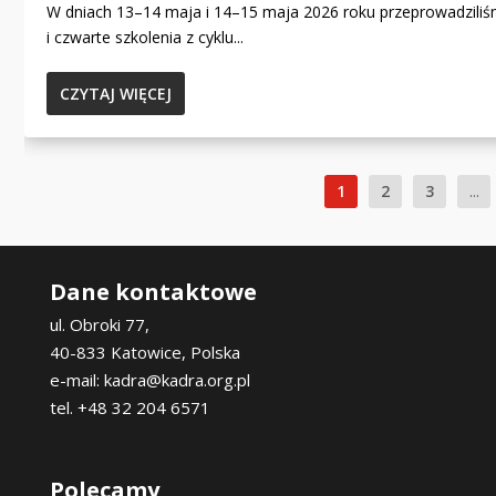
W dniach 13–14 maja i 14–15 maja 2026 roku przeprowadziliś
i czwarte szkolenia z cyklu...
CZYTAJ WIĘCEJ
1
2
3
...
Dane kontaktowe
ul. Obroki 77,
40-833 Katowice, Polska
e-mail: kadra@kadra.org.pl
tel. +48 32 204 6571
Polecamy