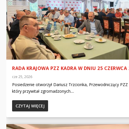
RADA KRAJOWA PZZ KADRA W DNIU 25 CZERWCA 
cze 25, 2026
Posiedzenie otworzył Dariusz Trzcionka, Przewodniczący PZZ
który przywitał zgromadzonych....
CZYTAJ WIĘCEJ