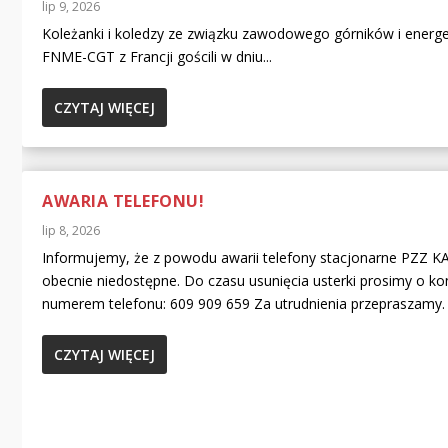
lip 9, 2026
Koleżanki i koledzy ze związku zawodowego górników i energ
FNME-CGT z Francji gościli w dniu...
CZYTAJ WIĘCEJ
AWARIA TELEFONU!
lip 8, 2026
Informujemy, że z powodu awarii telefony stacjonarne PZZ 
obecnie niedostępne. Do czasu usunięcia usterki prosimy o ko
numerem telefonu: 609 909 659 Za utrudnienia przepraszamy.
CZYTAJ WIĘCEJ