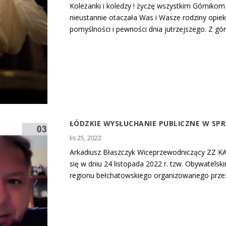
Koleżanki i koledzy ! życzę wszystkim Górniko
nieustannie otaczała Was i Wasze rodziny opie
pomyślności i pewności dnia jutrzejszego. Z gó
ŁÓDZKIE WYSŁUCHANIE PUBLICZNE W SP
lis 25, 2022
Arkadiusz Błaszczyk Wiceprzewodniczący ZZ K
się w dniu 24 listopada 2022 r. tzw. Obywatels
regionu bełchatowskiego organizowanego przez