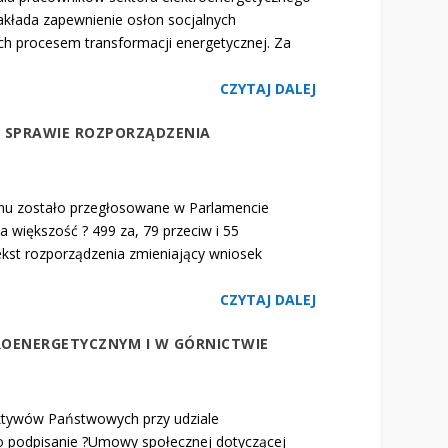
akłada zapewnienie osłon socjalnych
h procesem transformacji energetycznej. Za
CZYTAJ DALEJ
 SPRAWIE ROZPORZĄDZENIA
anu zostało przegłosowane w Parlamencie
 większość ? 499 za, 79 przeciw i 55
kst rozporządzenia zmieniający wniosek
CZYTAJ DALEJ
OENERGETYCZNYM I W GÓRNICTWIE
 Aktywów Państwowych przy udziale
o podpisanie ?Umowy społecznej dotyczącej