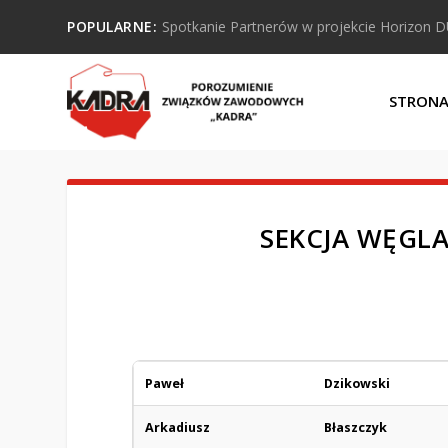
POPULARNE:
Spotkanie Partnerów w projekcie Horizon 
STRON
SEKCJA WĘGL
Paweł
Dzikowski
Arkadiusz
Błaszczyk