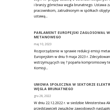
i branży górnictwa węgla brunatnego. Ustawa z
pracownikom, zatrudnionym w spółkach objętyc
ustawą...
PARLAMENT EUROPEJSKI ZAGŁOSOWAŁ W
METANOWEGO
maj 10, 2023
Rozporządzenie w sprawie redukcji emisji met
Europejskim w dniu 9 maja 2023 r. Zdecydowana
wstrzymujących się ? poparła kompromisowy te
Komisji...
UMOWA SPOŁECZNA W SEKTORZE ELEKTR
WĘGLA BRUNATNEGO
gru 28, 2022
W dniu 22.12.2022 r. w siedzibie Ministerstwa
przedstawicieli związków zawodowych nastąpił