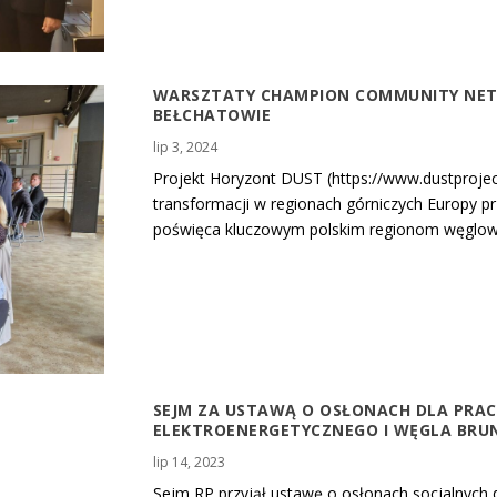
WARSZTATY CHAMPION COMMUNITY NET
BEŁCHATOWIE
lip 3, 2024
Projekt Horyzont DUST (https://www.dustproject
transformacji w regionach górniczych Europy pr
poświęca kluczowym polskim regionom węglow
SEJM ZA USTAWĄ O OSŁONACH DLA PRA
ELEKTROENERGETYCZNEGO I WĘGLA BR
lip 14, 2023
Sejm RP przyjął ustawę o osłonach socjalnych