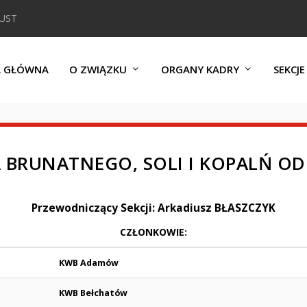
DUST
A GŁÓWNA
O ZWIĄZKU
ORGANY KADRY
SEKCJE
A BRUNATNEGO, SOLI I KOPALŃ 
Przewodniczący Sekcji: Arkadiusz BŁASZCZYK
CZŁONKOWIE:
KWB Adamów
KWB Bełchatów