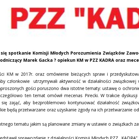
o się spotkanie Komisji Młodych Porozumienia Związków Zaw
wodniczący Marek Gacka ? opiekun KM w PZZ KADRA oraz mece
ci KM w 2017r. oraz omówienie bieżących spraw i przedyskutowan
, aby członkowie utrzymywali aktywność w działalności związkowej
 zaproszonych gości poruszono dwa istotne tematy: ustawę o ochr
zczegółowo ten temat omówił mecenas Pirecki. W trakcie dyskus
n się zająć, aby bezproblemowo kontynuować działalność związk
akie będą przetwarzane oraz uzyskanie zgody na ich przetwarzanie o
otnego tematu jakim są planowane zmiany w ustawie o związkach 
dstawił sprawozdanie z działalności Komisji Młodych PZZ „KADRA” 