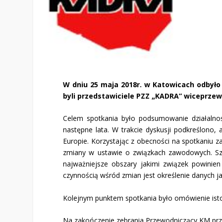
W dniu 25 maja 2018r. w Katowicach odbył
byli przedstawiciele PZZ „KADRA” wiceprze
Celem spotkania było podsumowanie działalnoś
następne lata. W trakcie dyskusji podkreślono
Europie. Korzystając z obecności na spotkaniu
zmiany w ustawie o związkach zawodowych. S
najważniejsze obszary jakimi związek powinie
czynnością wśród zmian jest określenie danych j
Kolejnym punktem spotkania było omówienie ist
Na zakończenie zebrania Przewodniczący KM prze