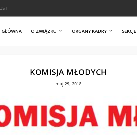
DUST
A GŁÓWNA
O ZWIĄZKU
ORGANY KADRY
SEKCJE
KOMISJA MŁODYCH
maj 29, 2018