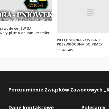
 zawodowe JSW SA
wały pismo do Pani Premier
5
PIELĘGNIARKA ZOSTANIE
PRZYWRÓCONA DO PRACY
2014-06-06
Porozumienie Związków Zawodowych „
Dane kontaktowe
Polecamy