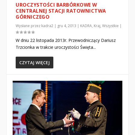
UROCZYSTOŚCI BARBÓRKOWE W
CENTRALNEJ STACJI RATOWNICTWA
GÓRNICZEGO
Wysłane przez
kadra2
|
gru 4, 2013
|
KADRA
,
Kraj
,
Wszystkie
|
W dniu 22 listopada 2013r. Przewodniczący Dariusz
Trzcionka w trakcie uroczystości Święta...
CZYTAJ WIĘCEJ