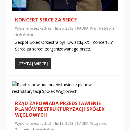
KONCERT SERCE ZA SERCE
Wysłane przez
kadra2
|
lis 26, 2013
|
KADRA
,
Kraj
,
Wszystkie
|
Zespół Golec Orkiestra był Gwiazdą XXII Koncertu ?
Serce za serce” zorganizowanego przez...
CZYTAJ WIĘCEJ
RZĄD ZAPOWIADA PRZEDSTAWIENIE
PLANÓW RESTRUKTURYZACJI SPÓŁEK
WĘGLOWYCH
Wysłane przez
kadra2
|
lis 18, 2013
|
KADRA
,
Wszystkie
,
Zagranica
|