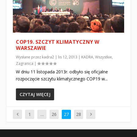
COP19. SZCZYT KLIMATYCZNY W
WARSZAWIE
Wysłane przez
kadra2
|
lis 12, 2013
|
KADRA
,
Wszystkie
,
Zagranica
|
W dniu 11 listopada 2013r. odbyło się oficjalne
rozpoczęcie szczytu klimatycznego COP19 w...
CZYTAJ WIĘCEJ
1
…
26
27
28