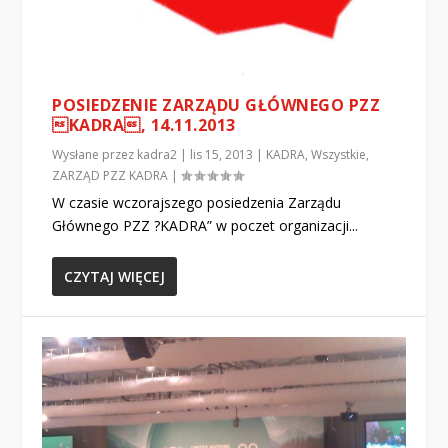
POSIEDZENIE ZARZĄDU GŁÓWNEGO PZZ
KADRA, 14.11.2013
Wysłane przez
kadra2
|
lis 15, 2013
|
KADRA
,
Wszystkie
,
ZARZĄD PZZ KADRA
|
W czasie wczorajszego posiedzenia Zarządu
Głównego PZZ ?KADRA” w poczet organizacji...
CZYTAJ WIĘCEJ