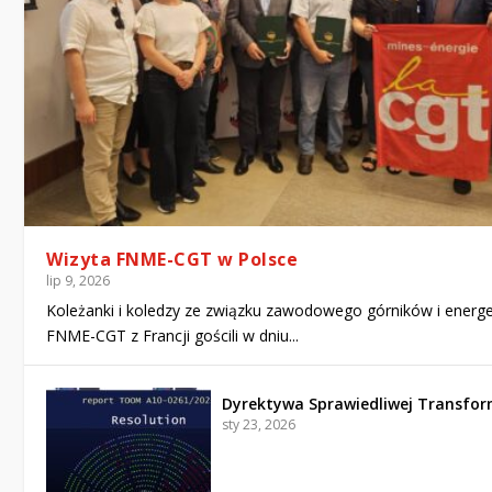
Wizyta FNME-CGT w Polsce
lip 9, 2026
Koleżanki i koledzy ze związku zawodowego górników i energ
FNME-CGT z Francji gościli w dniu...
Dyrektywa Sprawiedliwej Transfor
sty 23, 2026