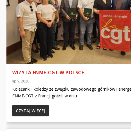
WIZYTA FNME-CGT W POLSCE
lip 9, 2026
Koleżanki i koledzy ze związku zawodowego górników i energ
FNME-CGT z Francji gościli w dniu...
CZYTAJ WIĘCEJ