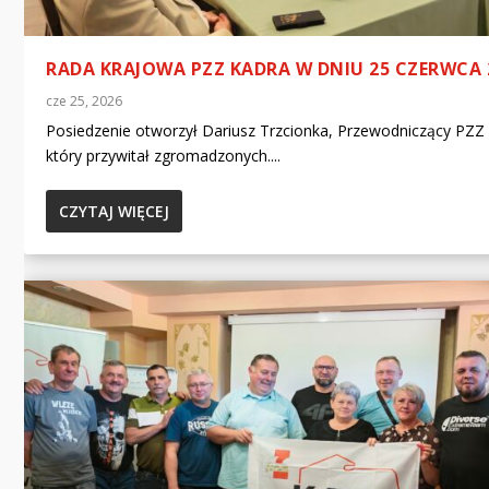
RADA KRAJOWA PZZ KADRA W DNIU 25 CZERWCA 
cze 25, 2026
Posiedzenie otworzył Dariusz Trzcionka, Przewodniczący PZZ
który przywitał zgromadzonych....
CZYTAJ WIĘCEJ