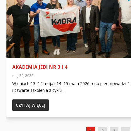
AKADEMIA JEDI NR 3 I 4
maj 29, 2026
W dniach 13–14 maja i 14–15 maja 2026 roku przeprowadziliś
i czwarte szkolenia z cyklu...
CZYTAJ WIĘCEJ
1
2
3
...