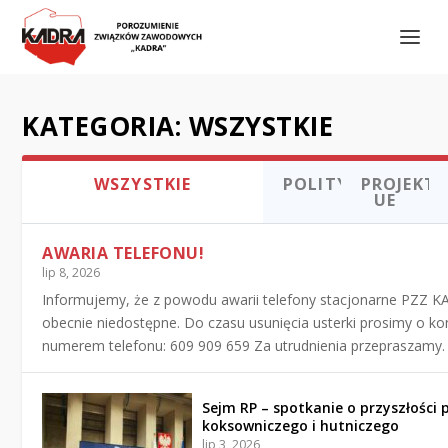
KATEGORIA:
WSZYSTKIE
WSZYSTKIE
POLITYKA
PROJEKTY
UE
AWARIA TELEFONU!
lip 8, 2026
Informujemy, że z powodu awarii telefony stacjonarne PZZ 
obecnie niedostępne. Do czasu usunięcia usterki prosimy o ko
numerem telefonu: 609 909 659 Za utrudnienia przepraszamy.
Sejm RP – spotkanie o przyszłości
koksowniczego i hutniczego
lip 3, 2026