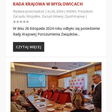
RADA KRAJOWA W MYSŁOWICACH
Wysłane przez
kadra2
|
lis 26, 2024
|
KADRA
,
Prezydium
Zarządu
,
Wszystkie
,
Zarząd Główny
,
Zjazd Krajowy
|
W dniu 26 listopada 2024 roku odbyło się posiedzenie
Rady Krajowej Porozumienia Związków...
CZYTAJ WIĘCEJ