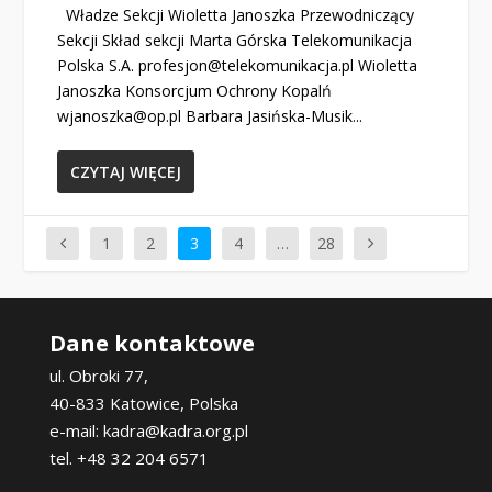
Władze Sekcji Wioletta Janoszka Przewodniczący
Sekcji Skład sekcji Marta Górska Telekomunikacja
Polska S.A. profesjon@telekomunikacja.pl Wioletta
Janoszka Konsorcjum Ochrony Kopalń
wjanoszka@op.pl Barbara Jasińska-Musik...
CZYTAJ WIĘCEJ
1
2
3
4
…
28
Dane kontaktowe
ul. Obroki 77,
40-833 Katowice, Polska
e-mail: kadra@kadra.org.pl
tel. +48 32 204 6571