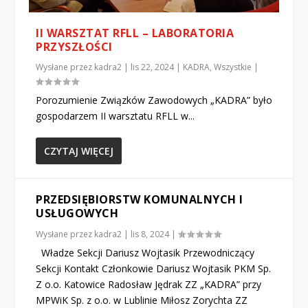
II WARSZTAT RFLL – LABORATORIA
PRZYSZŁOŚCI
Wysłane przez
kadra2
|
lis 22, 2024
|
KADRA
,
Wszystkie
|
Porozumienie Związków Zawodowych „KADRA” było
gospodarzem II warsztatu RFLL w...
CZYTAJ WIĘCEJ
PRZEDSIĘBIORSTW KOMUNALNYCH I
USŁUGOWYCH
Wysłane przez
kadra2
|
lis 8, 2024
|
Władze Sekcji Dariusz Wojtasik Przewodniczący
Sekcji Kontakt Członkowie Dariusz Wojtasik PKM Sp.
Z o.o. Katowice Radosław Jędrak ZZ „KADRA” przy
MPWiK Sp. z o.o. w Lublinie Miłosz Zorychta ZZ