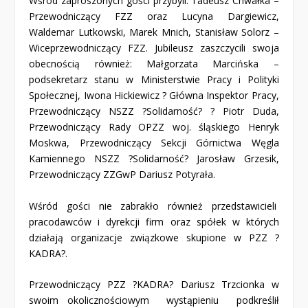
Wśród zaproszonych gości przybyli: Tadeusz Chwałka –
Przewodniczący FZZ oraz Lucyna Dargiewicz,
Waldemar Lutkowski, Marek Mnich, Stanisław Solorz –
Wiceprzewodniczący FZZ. Jubileusz zaszczycili swoja
obecnością również: Małgorzata Marcińska –
podsekretarz stanu w Ministerstwie Pracy i Polityki
Społecznej, Iwona Hickiewicz ? Główna Inspektor Pracy,
Przewodniczący NSZZ ?Solidarność? ? Piotr Duda,
Przewodniczący Rady OPZZ woj. śląskiego Henryk
Moskwa, Przewodniczący Sekcji Górnictwa Węgla
Kamiennego NSZZ ?Solidarność? Jarosław Grzesik,
Przewodniczący ZZGwP Dariusz Potyrała.
Wśród gości nie zabrakło również przedstawicieli
pracodawców i dyrekcji firm oraz spółek w których
działają organizacje związkowe skupione w PZZ ?
KADRA?.
Przewodniczący PZZ ?KADRA? Dariusz Trzcionka w
swoim okolicznościowym wystąpieniu podkreślił