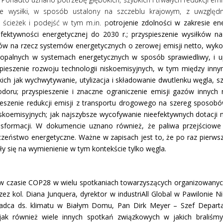
 wysiłki, w sposób ustalony na szczeblu krajowym, z uwzględn
 ścieżek i podejść w tym m.in. p
otrojenie zdolności w zakresie en
ktywności energetycznej do 2030 r.; przyspieszenie wysiłków na
w na rzecz systemów energetycznych o zerowej emisji netto, wykor
 kopalnych w systemach energetycznych w sposób sprawiedliwy, i u
pieszenie rozwoju technologii niskoemisyjnych, w tym między innymi
takich jak wychwytywanie, utylizacja i składowanie dwutlenku węgla, s
odoru; przyspieszenie i znaczne ograniczenie emisji gazów innych 
ieszenie redukcji emisji z transportu drogowego na szereg sposobó
oemisyjnych; jak najszybsze wycofywanie nieefektywnych dotacji n
nsformacji. W dokumencie uznano również, że paliwa przejściowe
eczeństwo energetyczne. Ważne w zapisach jest to, że po raz pier
 się na wymienienie w tym kontekście tylko węgla.
 w czasie COP28 w wielu spotkaniach towarzyszących organizowanyc
z kol. Diana Junquera, dyrektor w industriAll Global w Pawilonie Nie
oradca ds. klimatu w Białym Domu, Pan Dirk Meyer – Szef Depart
k również wiele innych spotkań związkowych w jakich braliśmy 