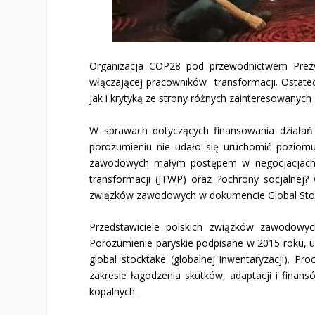
Organizacja COP28 pod przewodnictwem Prezy
włączającej pracowników transformacji. Ostatec
jak i krytyką ze strony różnych zainteresowany
W sprawach dotyczących finansowania działań 
porozumieniu nie udało się uruchomić poziomu
zawodowych małym postępem w negocjacjach ko
transformacji (JTWP) oraz ?ochrony socjalnej
związków zawodowych w dokumencie Global Stock
Przedstawiciele polskich związków zawodowyc
Porozumienie paryskie podpisane w 2015 roku, u
global stocktake (globalnej inwentaryzacji). 
zakresie łagodzenia skutków, adaptacji i finan
kopalnych.