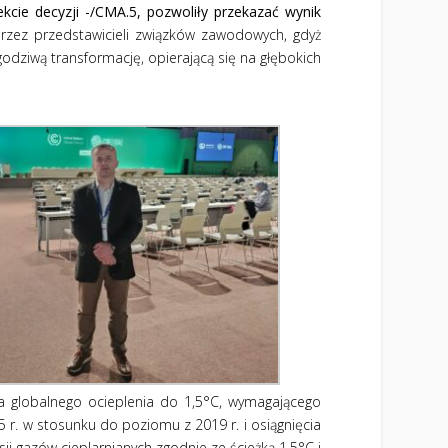
kcie decyzji
-/
CMA.5
,
pozwoliły przekazać wynik
zez przedstawicieli związków zawodowych, gdyż
dziwą transformację, opierającą się na głębokich
 globalnego ocieplenia do 1,5°C, wymagającego
35 r. w stosunku do poziomu z 2019 r. i osiągnięcia
ji gazów cieplarnianych zgodnie ze ścieżką 1,5°C i