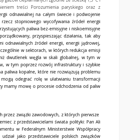
ieniem treści Porozumienia paryskiego oraz z
ergii odnawialnej na całym świecie i podwojenie
 rzecz stopniowego wycofywania źródeł energii
zystujących paliwa bez-emisyjne i niskoemisyjne
porządkowany, przyspieszając działania, tak aby
 odnawialnych źródeł energii, energii jądrowej,
zczególnie w sektorach, w których redukcja emisji
niż dwutlenek węgla w skali globalnej, w tym w
w, w tym poprzez rozwój infrastruktury i szybkie
a paliwa kopalne, które nie rozwiązują problemu
 mogą odegrać rolę w ułatwianiu transformacji
wszy mamy mowę o procesie odchodzenia od paliw
h przez związki zawodowych, z których pierwsze
miec z przedstawicielami świata polityki: Pan Ali
amentu w Federalnym Ministerstwie Współpracy
udział jako przedstawiciele polskich związków