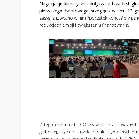
Negocjacje klimatyczne dotyczące tzw. first gl
pierwszego światowego przeglądu w dniu 13 gr
zasygnalizowano w nim ?początek końca? ery pali
redukcjach emisji i zwiększeniu finansowania.
Z tego dokumentu COP28 w punktach ważnych dl
głębokiej, szybkiej i trwałej redukcji globalnych 
zerowych netto emisji dwutlenku węgla do 2050 r