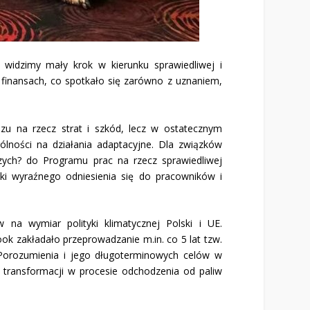
idzimy mały krok w kierunku sprawiedliwej i
 finansach, co spotkało się zarówno z uznaniem,
zu na rzecz strat i szkód, lecz w ostatecznym
lności na działania adaptacyjne. Dla związków
ych? do Programu prac na rzecz sprawiedliwej
ki wyraźnego odniesienia się do pracowników i
na wymiar polityki klimatycznej Polski i UE.
k zakładało przeprowadzanie m.in. co 5 lat tzw.
u Porozumienia i jego długoterminowych celów w
j transformacji w procesie odchodzenia od paliw