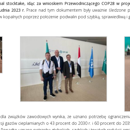
obal stocktake, idąc za wnioskiem Przewodniczącego COP28 w proje
udnia 2023 r.
Prace nad tym dokumentem były uważnie śledzone pr
w kopalnych poprzez położenie podwalin pod szybką, sprawiedliwą i go
a związków zawodowych wynika, że uznano potrzebę ograniczenia
emisji gazów cieplarnianych o 43 procent do 2030 r. i 60 procent do 20
.
Ponadto uznano potrzebę głębokich, szybkich i trwałych redukcji emis