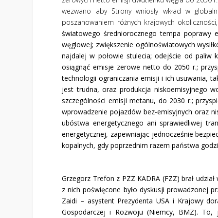
wezwano aby Strony wniosły wkład w globalne
poszanowaniem różnych krajowych okoliczności,
światowego średniorocznego tempa poprawy efe
węglowej; zwiększenie ogólnoświatowych wysiłkó
najdalej w połowie stulecia; odejście od paliw
osiągnąć emisje zerowe netto do 2050 r.; przys
technologii ograniczania emisji i ich usuwania, 
jest trudna, oraz produkcja niskoemisyjnego w
szczególności emisji metanu, do 2030 r.; przysp
wprowadzenie pojazdów bez-emisyjnych oraz nisk
ubóstwa energetycznego ani sprawiedliwej tra
energetycznej, zapewniając jednocześnie bezpi
kopalnych, gdy poprzednim razem państwa godziły
Grzegorz Trefon z PZZ KADRA (FZZ) brał udział
z nich poświęcone było dyskusji prowadzonej prze
Zaidi – asystent Prezydenta USA i Krajowy d
Gospodarczej i Rozwoju (Niemcy, BMZ). To, ja