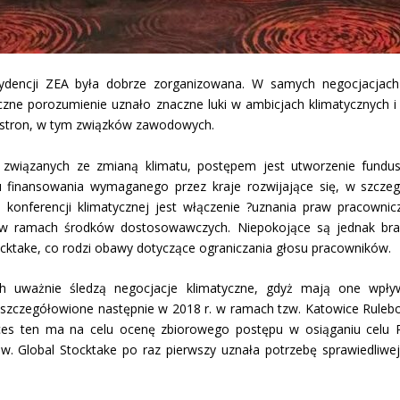
dencji ZEA była dobrze zorganizowana. W samych negocjacjach w
zne porozumienie uznało znaczne luki w ambicjach klimatycznych i
ch stron, w tym związków zawodowych.
związanych ze zmianą klimatu, postępem jest utworzenie fundus
 finansowania wymaganego przez kraje rozwijające się, w szczegó
nferencji klimatycznej jest włączenie ?uznania praw pracownicz
? w ramach środków dostosowawczych. Niepokojące są jednak bra
take, co rodzi obawy dotyczące ograniczania głosu pracowników.
h uważnie śledzą negocjacje klimatyczne, gdyż mają one wpływ 
szczegółowione następnie w 2018 r. w ramach tzw. Katowice Ruleboo
Proces ten ma na celu ocenę zbiorowego postępu w osiąganiu cel
sów. Global Stocktake po raz pierwszy uznała potrzebę sprawiedliwe