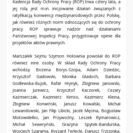
Kadencja Rady Ochrony Pracy (ROP) trwa cztery lata, a
jej rolą jest m.in. inicjowanie działań związanych z
ratyfikacją konwencji międzynarodowych przez Polskę,
jak również różnych norm odnoszących się do ochrony
pracy. ROP sprawuje nadzór nad działaniami
Państwowej Inspekcji Pracy, przygotowuje opinie dla
projektów aktów prawnych.
Marszałek Sejmu Szymon Hołownia powołał do ROP
również inne osoby. W skład Rady Ochrony Pracy
wchodzą: Bożena Borys-Szopa, Adam Dziedzic,
Krzysztof Gadowski, Monika Gładoch, Barbara
Godlewska-Bujok, Rafał Hrynyk, Zbigniew Janowski,
Joanna Jurewicz, Krzysztof Kaczorek, Cezary
Kaźmierczak, Kazimierz Kimso, Kazimierz Kleina,
Zbigniew Konwiński, Janusz Kowalski, Michał
Lewandowski, Jan Filip Libicki, Jacek Męcina, Bogusław
Motowidełko, Jan Przywoźny, Leszek Rymarowicz,
Michał Seweryński, Grażyna Spytek-Bandurska,
Wojciech Szarama, Ryszard Terlecki, Dariusz Trzcionka,