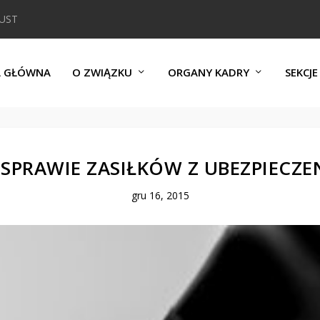
DUST
A GŁÓWNA
O ZWIĄZKU
ORGANY KADRY
SEKCJE
SPRAWIE ZASIŁKÓW Z UBEZPIECZ
gru 16, 2015