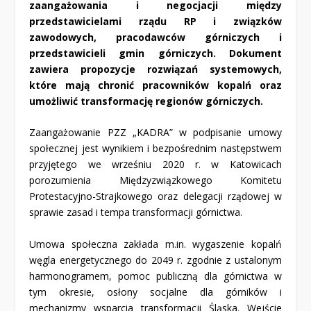
zaangażowania i negocjacji między
przedstawicielami rządu RP i związków
zawodowych, pracodawców górniczych i
przedstawicieli gmin górniczych. Dokument
zawiera propozycje rozwiązań systemowych,
które mają chronić pracowników kopalń oraz
umożliwić transformację regionów górniczych.
Zaangażowanie PZZ „KADRA” w podpisanie umowy
społecznej jest wynikiem i bezpośrednim następstwem
przyjętego we wrześniu 2020 r. w Katowicach
porozumienia Międzyzwiązkowego Komitetu
Protestacyjno-Strajkowego oraz delegacji rządowej w
sprawie zasad i tempa transformacji górnictwa.
Umowa społeczna zakłada m.in. wygaszenie kopalń
węgla energetycznego do 2049 r. zgodnie z ustalonym
harmonogramem, pomoc publiczną dla górnictwa w
tym okresie, osłony socjalne dla górników i
mechanizmy wsparcia transformacji Śląska. Wejście