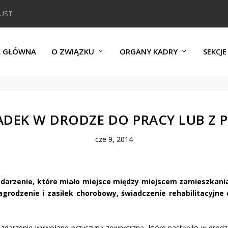
DUST
A GŁÓWNA
O ZWIĄZKU
ORGANY KADRY
SEKCJE
DEK W DRODZE DO PRACY LUB Z 
cze 9, 2014
zdarzenie, które miało miejsce między miejscem zamieszkani
rodzenie i zasiłek chorobowy, świadczenie rehabilitacyjne o
 zdarzenie wywołane przyczyną zewnętrzną, które nastąpiło w drodze