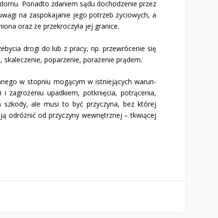
do domu. Ponadto zdaniem sądu do­chodzenie przez
agi na za­spokajanie jego potrzeb ży­ciowych, a
iona oraz że przekroczyła jej granice.
bycia drogi do lub z pracy, np. przewrócenie się
d, skaleczenie, poparzenie, porażenie prądem.
wanego w stopniu mogącym w istniejących warun­
 i zagrożeniu upadkiem, potknięcia, potrącenia,
 szkody, ale musi to być przyczy­na, bez której
ą odróżnić od przyczyny wewnętrz­nej – tkwiącej