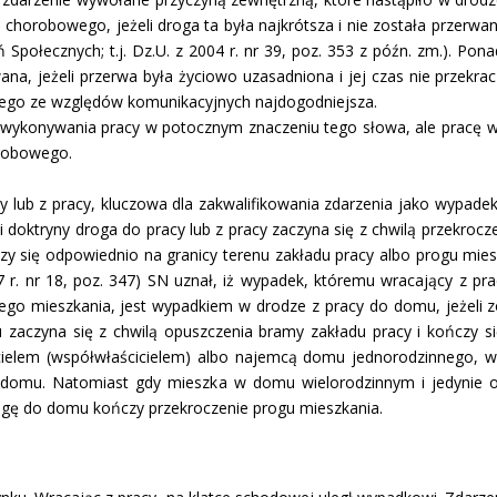
 choro­bowego, jeżeli droga ta była naj­krótsza i nie została przerwan
 Społecznych; t.j. Dz.U. z 2004 r. nr 39, poz. 353 z późn. zm.). Pon
ana, jeżeli przerwa była życiowo uzasadniona i jej czas nie przekra
onego ze względów komunika­cyjnych najdogodniejsza.
eć wykonywania pracy w potocznym znaczeniu te­go słowa, ale prac
orobowego.
y lub z pracy, kluczowa dla zakwalifikowania zdarzenia jako wypadek 
 doktryny droga do pracy lub z pracy zaczy­na się z chwilą przekroc
zy się odpowiednio na granicy terenu zakładu pracy albo progu mies
 r. nr 18, poz. 347) SN uznał, iż wypa­dek, któremu wracający z pr
o mieszkania, jest wypadkiem w drodze z pracy do domu, jeżeli zos
zaczyna się z chwilą opuszczenia bramy zakładu pracy i kończy si
cicielem (współwłaścicielem) albo najemcą domu jednorodzinnego,
 domu. Natomiast gdy mieszka w domu wielorodzinnym i jedynie o
gę do do­mu kończy przekroczenie progu mieszkania.