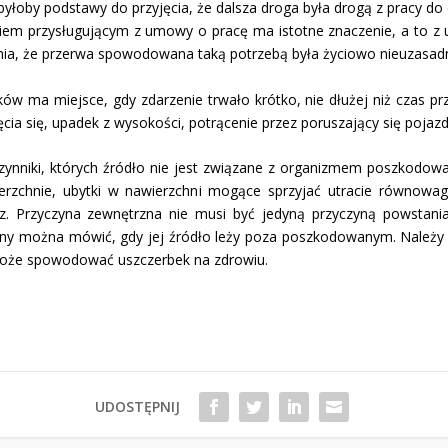
yłoby podstawy do przyjęcia, że dalsza droga by­ła drogą z pracy 
em przysługującym z umowy o pracę ma istotne znaczenie, a to z uw
enia, że przerwa spowodo­wana taką potrzebą była ży­ciowo nieuzasadn
w ma miejsce, gdy zdarzenie trwało krótko, nie dłużej niż czas prze
ęcia się, upadek z wysokości, potrącenie przez po­ruszający się pojaz
ynniki, których źródło nie jest związane z organi­zmem poszkodo
ierzchnie, ubytki w na­wierzchni mogące sprzyjać utracie równowagi
z. Przyczyna zewnętrzna nie musi być jedyną przyczyną powsta­nia
zyny można mówić, gdy jej źródło leży poza poszkodowanym. Należy j
oże spowodować uszczerbek na zdrowiu.
UDOSTĘPNIJ