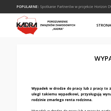
POPULARNE:
Spotkanie Partnerów w projekcie Horizon 
STRON
WYPA
Wypadek w drodze do pracy lub z pracy to 
uległ takiemu wypadkowi, przysługują wynag
rodzinie zmarłego renta rodzinna.
Wypadek w drodze do pracy lub z pracy to nagłe