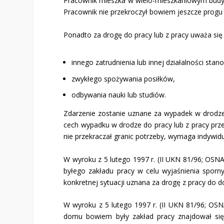
Pracownik mieszka w wielo-mieszkaniowym budynk
Pracownik nie przekroczył bowiem jeszcze progu
Ponadto za drogę do pracy lub z pracy uważa się
innego zatrudnienia lub innej działalności st
zwykłego spożywania posiłków,
odbywania nauki lub studiów.
Zdarzenie zostanie uznane za wypadek w drodze d
cech wypadku w drodze do pracy lub z pracy przer
nie przekraczał granic po­trzeby, wymaga indywid
W wyroku z 5 lutego 1997 r. (II UKN 81/96; OSNAP
byłego zakładu pracy w celu wyjaśnienia spor
konkretnej sytuacji uznana za drogę z pracy do 
W wyroku z 5 lutego 1997 r. (II UKN 81/96; OSN
domu bowiem były zakład pracy znajdował się