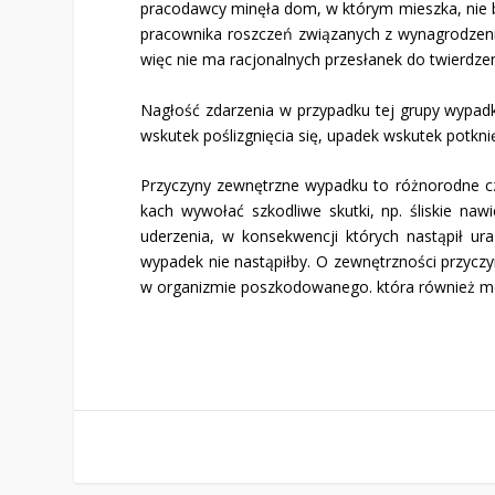
pracodawcy minęła dom, w którym miesz­ka, nie b
pracownika roszczeń związanych z wyna­grodzeni
więc nie ma racjo­nalnych przesłanek do twier­dz
Nagłość zdarzenia w przypadku tej grupy wypadkó
wskutek poślizgnięcia się, upadek wskutek potkni
Przyczyny zewnętrzne wypadku to różnorodne cz
kach wywołać szkodliwe skutki, np. śliskie naw
uderzenia, w konsekwencji których nastąpił ura
wypadek nie nastą­piłby. O zewnętrzności przyc
w organizmie poszkodowanego. która również m