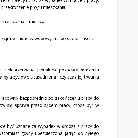
ie to należy uznać za wypadek w drodze z pracy.
 przekroczenie progu mieszkania.
miejsca lub z miejsca:
nkcji lub zadań zawodowych albo spo­łecznych,
 i nieprze­rwana. Jednak nie pozbawia zda­rzenia
a była życiowo uzasadniona i czy czas jej trwania
ę pracownik bezpośrednio po zakończeniu pra­cy do
czy się spra­wa przed sądem pracy, może być w
może być uznane za wy­padek w drodze z pracy do
a­tomiast gdyby ubezpieczona jadąc do byłego