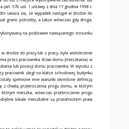
a (art. 57b ust. 1 ustawy z dnia 17 grudnia 1998 r.
adto uważa się, że wypa­dek nastąpił w drodze do
czał granic potrzeby, a tak­że wówczas gdy droga,
ę wykonywaną na podstawie nawiązanego stosun­ku
w drodze do pracy lub z pracy, była wielo­krotnie
zenia przez pracownika drzwi domu (mieszkania) w
zka­nia lub posesji domu pracownika. W wyroku z
acy pracownik uległ na klatce schodo­wej budynku
tały spełnione inne warunki określone definicją
ę z chwilą przekroczenia progu do­mu, w którym
 w którym mieszka, wówczas przekroczenie progu
drębne lokale mieszkalne są przedmiotem praw