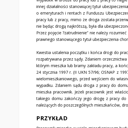
innej działalności stanowiącej tytuł ubezpieczenia
o emeryturach i rentach z Funduszu Ubezpie­czeń
pracy lub z pracy, mimo że droga zosta­ła przerw
nie będąc drogą najkrótszą, była dla ubezpie­cz
Przez pojęcie ?zatrudnienie” nie należy rozumi
prawnego stanowiącego tytuł ubezpieczenia ch
Kwestia ustalenia początku i końca drogi do prac
rozpatrywana przez sądy. Zdaniem orzecznictwa i
którym mieszka lub bramy zakładu pracy, a końc
24 stycznia 1997 r. (II UKN 57/96; OSNAP z 1997
wielomieszkaniowego, przed wejściem do własneg
wypadku. Zda­niem sądu droga z pracy do domu 
mieszka pracownik. Jeżeli pracownik jest właś
takiego domu zakończy jego drogę z pracy do
należących do poszczegól­nych mieszkańców, dro
PRZYKŁAD