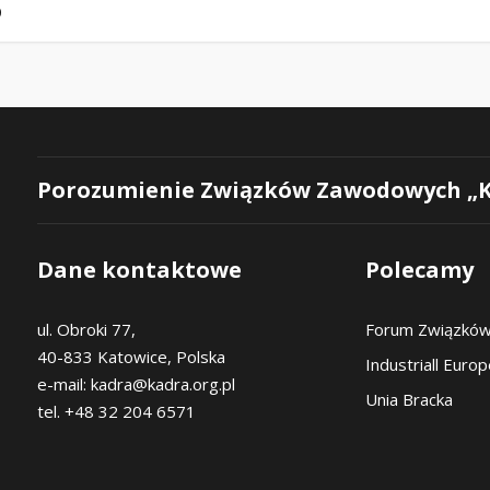
0
Porozumienie Związków Zawodowych „
Dane kontaktowe
Polecamy
ul. Obroki 77,
Forum Związkó
40-833 Katowice, Polska
Industriall Euro
e-mail: kadra@kadra.org.pl
Unia Bracka
tel. +48 32 204 6571