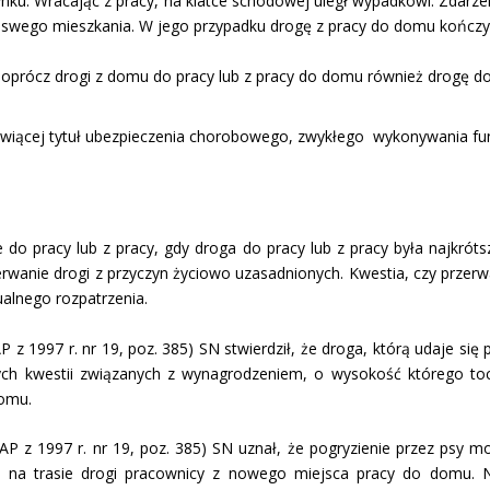
u. Wracając z pracy, na klatce schodowej uległ wypadkowi. Zdarzen
 swego mieszkania. W jego przypad­ku drogę z pracy do domu kończy
 oprócz drogi z domu do pracy lub z pracy do domu również drogę do 
anowiącej tytuł ubezpieczenia chorobowego, zwykłego wykonywania fu
o pracy lub z pracy, gdy droga do pracy lub z pracy była najkrótsza
wanie dro­gi z przyczyn życiowo uzasadnio­nych. Kwestia, czy przerw
ualnego rozpatrzenia.
 z 1997 r. nr 19, poz. 385) SN stwierdził, że droga, którą udaje si
nych kwestii związanych z wynagrodzeniem, o wysokość którego to
domu.
AP z 1997 r. nr 19, poz. 385) SN uznał, że pogryzienie przez psy 
 na trasie drogi pracownicy z nowego miejsca pracy do domu. N