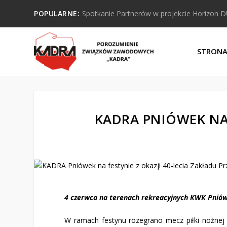
POPULARNE:
Spotkanie Partnerów w projekcie Horizon 
STRON
KADRA PNIÓWEK NA 
4 czerwca na terenach rekreacyjnych KWK Pniówek
W ramach festynu rozegrano mecz piłki nożnej