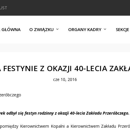
DUST
A GŁÓWNA
O ZWIĄZKU
ORGANY KADRY
SEKCJE
FESTYNIE Z OKAZJI 40-LECIA ZA
cze 10, 2016
 odbył się festyn rodzinny z okazji 40-lecia Zakładu Przeróbczego.
 pomiędzy Kierownictwem Kopalni a Kierownictwem Zakładu Przerób