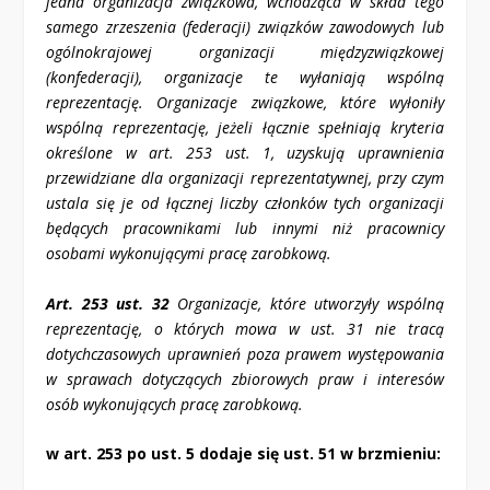
jedna organizacja związkowa, wchodząca w skład tego
samego zrzeszenia (federacji) związków zawodowych lub
ogólnokrajowej organizacji międzyzwiązkowej
(konfederacji), organizacje te wyłaniają wspólną
reprezentację. Organizacje związkowe, które wyłoniły
wspólną reprezentację, jeżeli łącznie spełniają kryteria
określone w art. 25
3
ust. 1, uzyskują uprawnienia
przewidziane dla organizacji reprezentatywnej, przy czym
ustala się je od łącznej liczby członków tych organizacji
będących pracownikami lub innymi niż pracownicy
osobami wykonującymi pracę zarobkową.
Art. 25
3
ust. 3
2
Organizacje, które utworzyły wspólną
reprezentację, o których mowa w ust. 3
1
nie tracą
dotychczasowych uprawnień poza prawem występowania
w sprawach dotyczących zbiorowych praw i interesów
osób wykonujących pracę zarobkową.
w art. 25
3
po ust. 5 dodaje się ust. 5
1
w brzmieniu: