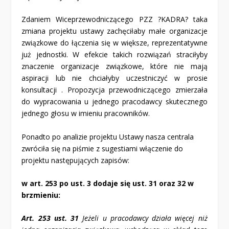
Zdaniem Wiceprzewodniczącego PZZ ?KADRA? taka
zmiana projektu ustawy zachęciłaby małe organizacje
związkowe do łączenia się w większe, reprezentatywne
już jednostki. W efekcie takich rozwiązań straciłyby
znaczenie organizacje związkowe, które nie mają
aspiracji lub nie chciałyby uczestniczyć w prosie
konsultacji . Propozycja przewodniczącego zmierzała
do wypracowania u jednego pracodawcy skutecznego
jednego głosu w imieniu pracowników.
Ponadto po analizie projektu Ustawy nasza centrala
zwróciła się na piśmie z sugestiami włączenie do
projektu następujących zapisów:
w art. 25
3
po ust. 3 dodaje się ust. 3
1
oraz 3
2
w
brzmieniu:
Art. 25
3
ust. 3
1
Jeżeli u pracodawcy działa więcej niż