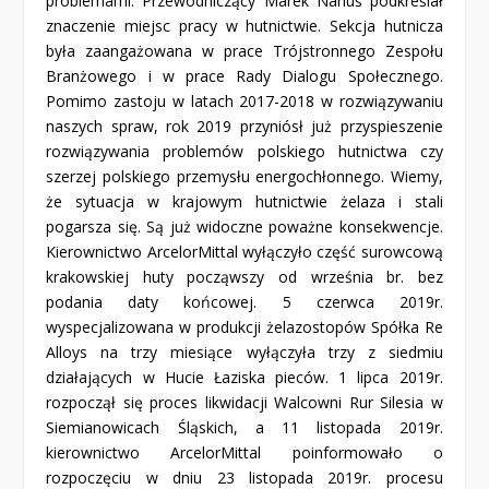
problemami. Przewodniczący Marek Nanuś podkreślał
znaczenie miejsc pracy w hutnictwie. Sekcja hutnicza
była zaangażowana w prace Trójstronnego Zespołu
Branżowego i w prace Rady Dialogu Społecznego.
Pomimo zastoju w latach 2017-2018 w rozwiązywaniu
naszych spraw, rok 2019 przyniósł już przyspieszenie
rozwiązywania problemów polskiego hutnictwa czy
szerzej polskiego przemysłu energochłonnego. Wiemy,
że sytuacja w krajowym hutnictwie żelaza i stali
pogarsza się. Są już widoczne poważne konsekwencje.
Kierownictwo ArcelorMittal wyłączyło część surowcową
krakowskiej huty począwszy od września br. bez
podania daty końcowej. 5 czerwca 2019r.
wyspecjalizowana w produkcji żelazostopów Spółka Re
Alloys na trzy miesiące wyłączyła trzy z siedmiu
działających w Hucie Łaziska pieców. 1 lipca 2019r.
rozpoczął się proces likwidacji Walcowni Rur Silesia w
Siemianowicach Śląskich, a 11 listopada 2019r.
kierownictwo ArcelorMittal poinformowało o
rozpoczęciu w dniu 23 listopada 2019r. procesu