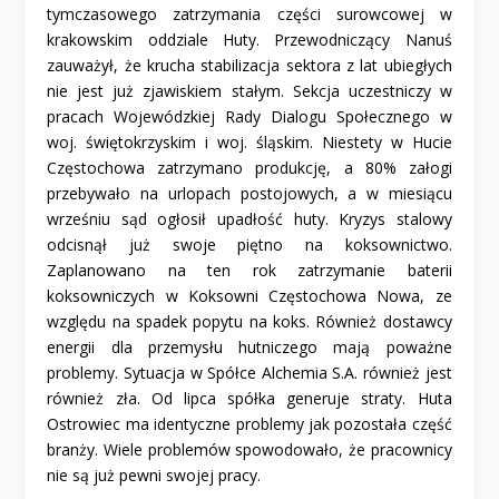
tymczasowego zatrzymania części surowcowej w
krakowskim oddziale Huty. Przewodniczący Nanuś
zauważył, że krucha stabilizacja sektora z lat ubiegłych
nie jest już zjawiskiem stałym. Sekcja uczestniczy w
pracach Wojewódzkiej Rady Dialogu Społecznego w
woj. świętokrzyskim i woj. śląskim. Niestety w Hucie
Częstochowa zatrzymano produkcję, a 80% załogi
przebywało na urlopach postojowych, a w miesiącu
wrześniu sąd ogłosił upadłość huty. Kryzys stalowy
odcisnął już swoje piętno na koksownictwo.
Zaplanowano na ten rok zatrzymanie baterii
koksowniczych w Koksowni Częstochowa Nowa, ze
względu na spadek popytu na koks. Również dostawcy
energii dla przemysłu hutniczego mają poważne
problemy. Sytuacja w Spółce Alchemia S.A. również jest
również zła. Od lipca spółka generuje straty. Huta
Ostrowiec ma identyczne problemy jak pozostała część
branży. Wiele problemów spowodowało, że pracownicy
nie są już pewni swojej pracy.