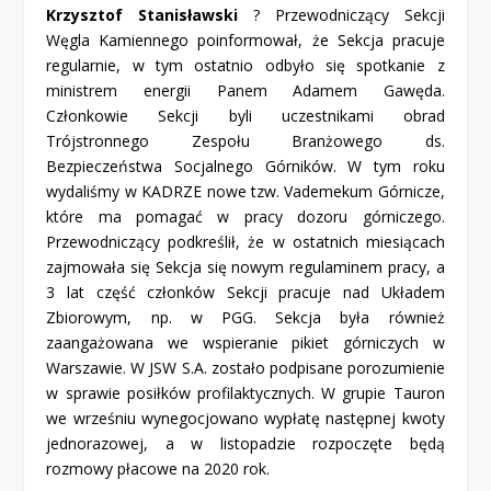
Krzysztof Stanisławski
? Przewodniczący Sekcji
Węgla Kamiennego poinformował, że Sekcja pracuje
regularnie, w tym ostatnio odbyło się spotkanie z
ministrem energii Panem Adamem Gawęda.
Członkowie Sekcji byli uczestnikami obrad
Trójstronnego Zespołu Branżowego ds.
Bezpieczeństwa Socjalnego Górników. W tym roku
wydaliśmy w KADRZE nowe tzw. Vademekum Górnicze,
które ma pomagać w pracy dozoru górniczego.
Przewodniczący podkreślił, że w ostatnich miesiącach
zajmowała się Sekcja się nowym regulaminem pracy, a
3 lat część członków Sekcji pracuje nad Układem
Zbiorowym, np. w PGG. Sekcja była również
zaangażowana we wspieranie pikiet górniczych w
Warszawie. W JSW S.A. zostało podpisane porozumienie
w sprawie posiłków profilaktycznych. W grupie Tauron
we wrześniu wynegocjowano wypłatę następnej kwoty
jednorazowej, a w listopadzie rozpoczęte będą
rozmowy płacowe na 2020 rok.