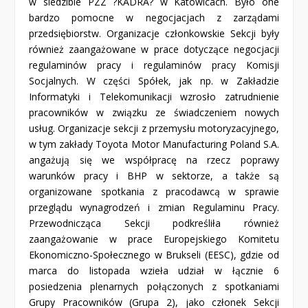
w siedzibie PZZ ?KADRA? w Katowicach. Było one
bardzo pomocne w negocjacjach z zarządami
przedsiębiorstw. Organizacje członkowskie Sekcji były
również zaangażowane w prace dotyczące negocjacji
regulaminów pracy i regulaminów pracy Komisji
Socjalnych. W części Spółek, jak np. w Zakładzie
Informatyki i Telekomunikacji wzrosło zatrudnienie
pracowników w związku ze świadczeniem nowych
usług. Organizacje sekcji z przemysłu motoryzacyjnego,
w tym zakłady Toyota Motor Manufacturing Poland S.A.
angażują się we współpracę na rzecz poprawy
warunków pracy i BHP w sektorze, a także są
organizowane spotkania z pracodawcą w sprawie
przeglądu wynagrodzeń i zmian Regulaminu Pracy.
Przewodnicząca Sekcji podkreśliła również
zaangażowanie w prace Europejskiego Komitetu
Ekonomiczno-Społecznego w Brukseli (EESC), gdzie od
marca do listopada wzieła udział w łącznie 6
posiedzenia plenarnych połączonych z spotkaniami
Grupy Pracowników (Grupa 2), jako członek Sekcji