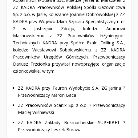
Kopalni Soli Kłodawa S.A., koledze Jerzemu Marszałek z
ZZ KADRA Pracowników Polskiej Spółki Gazownictwa
Sp. z o.o. w Jaśle, koleżance Joannie Dobrowolskiej z ZZ
KADRA przy Wojewódzkim Szpitalu Specjalistycznym nr
2 w Jastrzębiu Zdroju, koledze Adamowi
Machowskiemu z ZZ Pracowników Inżynieryjno-
Technicznych KADRA przy Spółce Exalo Drilling S.A.,
koledze Wiesławowi Sobolewskiemu z ZZ KADRA
Pracowników Urzędów Górniczych. Przewodniczący
Dariusz Trzcionka przywitał nowoprzyjęte organizacje
członkowskie, w tym:
ZZ KADRA przy Tauron Wydobycie S.A. ZG Janina ?
Przewodniczący Marcin Baca
ZZ Pracowników Scanix Sp. z o.o. ? Przewodniczący
Maciej Wiśniewski
ZZ KADRA Zakłady Bukmacherskie SUPERBET ?
Przewodniczący Leszek Burawa