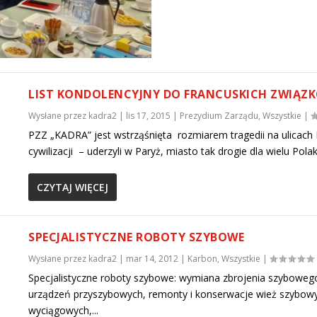
LIST KONDOLENCYJNY DO FRANCUSKICH ZWIĄ
Wysłane przez
kadra2
|
lis 17, 2015
|
Prezydium Zarządu
,
Wszystkie
|
PZZ „KADRA” jest wstrząśnięta rozmiarem tragedii na ulicach P
cywilizacji – uderzyli w Paryż, miasto tak drogie dla wielu Pola
CZYTAJ WIĘCEJ
SPECJALISTYCZNE ROBOTY SZYBOWE
Wysłane przez
kadra2
|
mar 14, 2012
|
Karbon
,
Wszystkie
|
Specjalistyczne roboty szybowe: wymiana zbrojenia szyboweg
urządzeń przyszybowych, remonty i konserwacje wież szybowyc
wyciągowych,...