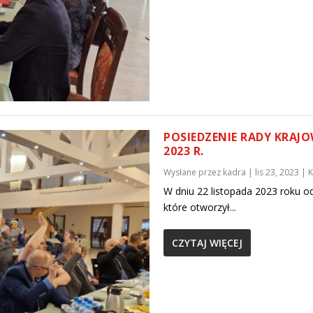
POSIEDZENIE RADY KRAJO
2023 R.
Wysłane przez
kadra
|
lis 23, 2023
|
W dniu 22 listopada 2023 roku o
które otworzył...
CZYTAJ WIĘCEJ