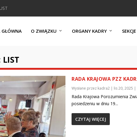
DUST
A GŁÓWNA
O ZWIĄZKU
ORGANY KADRY
SEKCJE
 LIST
RADA KRAJOWA PZZ KADRA
Wysłane przez
kadra2
|
lis 20, 2025
|
Rada Krajowa Porozumienia Zwi
posiedzeniu w dniu 19...
CZYTAJ WIĘCEJ