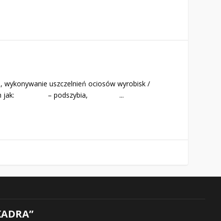
., wykonywanie uszczelnień ociosów wyrobisk /
isk takich jak: – podszybia, ...
KADRA”