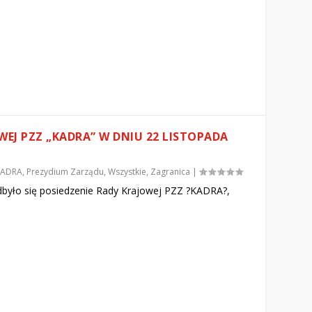
WEJ PZZ „KADRA” W DNIU 22 LISTOPADA
KADRA
,
Prezydium Zarządu
,
Wszystkie
,
Zagranica
|
dbyło się posiedzenie Rady Krajowej PZZ ?KADRA?,