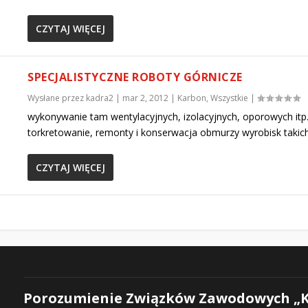
CZYTAJ WIĘCEJ
SPECJALISTYCZNE ROBOTY GÓRNICZE
Wysłane przez
kadra2
|
mar 2, 2012
|
Karbon
,
Wszystkie
|
wykonywanie tam wentylacyjnych, izolacyjnych, oporowych itp
torkretowanie, remonty i konserwacja obmurzy wyrob
CZYTAJ WIĘCEJ
Porozumienie Związków Zawodowych „