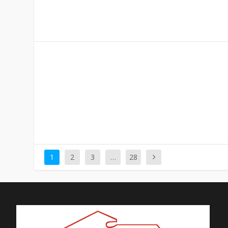
1
2
3
…
28