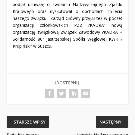
podjął uchwałę o zwołaniu Nadzwyczajnego Zjazdu
Krajowego oraz dyskutował o obchodach 25-lecia
naszego związku. Zarząd Główny przyjął też w poczet
organizacji członkowskich PZZ ?KADRA” nową
organizację związkową Związek Zawodowy ?KADRA –
Solidarność 80″ Jastrzębskiej Spółki Węglowej KWK ?
Krupiński” w Suszcu.
UDOSTĘPNIJ
STARSZE WPISY
NASTĘPNY
Rada Krajowa w
Komisja Nadzwyczajna do