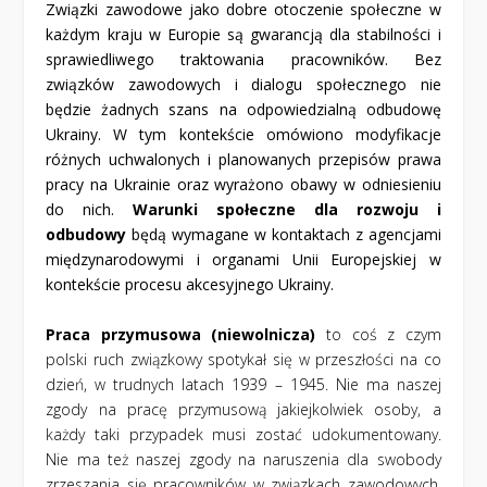
Związki zawodowe jako dobre otoczenie społeczne w
każdym kraju w Europie są gwarancją dla stabilności i
sprawiedliwego traktowania pracowników. Bez
związków zawodowych i dialogu społecznego nie
będzie żadnych szans na odpowiedzialną odbudowę
Ukrainy. W tym kontekście omówiono modyfikacje
różnych uchwalonych i planowanych przepisów prawa
pracy na Ukrainie oraz wyrażono obawy w odniesieniu
do nich.
Warunki społeczne dla rozwoju i
odbudowy
będą wymagane w kontaktach z agencjami
międzynarodowymi i organami Unii Europejskiej w
kontekście procesu akcesyjnego Ukrainy.
Praca przymusowa (niewolnicza)
to coś z czym
polski ruch związkowy spotykał się w przeszłości na co
dzień, w trudnych latach 1939 – 1945. Nie ma naszej
zgody na pracę przymusową jakiejkolwiek osoby, a
każdy taki przypadek musi zostać udokumentowany.
Nie ma też naszej zgody na naruszenia dla
swobody
zrzeszania się pracowników w związkach zawodowych.