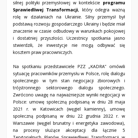
silnej polityki przemysłowej w kontekście
programu
Sprawiedliwej Transformacji
, który odegra ważną
rolę w działaniach na Ukrainie. Silny przemysł był
podstawą rozwoju gospodarczego Ukrainy i będzie miał
znaczenie w czasie odbudowy w warunkach pokojowej
i dostatniej przyszłości. Uczestnicy spotkania jasno
stwierdzili, że inwestycje nie mogą odbywać się
kosztem praw pracowniczych.
Na spotkaniu przedstawiciele PZZ „KADRA” omówili
sytuację pracowników przemysłu w Polsce, rolę dialogu
społecznego w tym stan negocjacji zbiorowych i
trójstronnego sektorowego dialogu społecznego.
Zwrócono uwagę na najważniejsze wyniki negocjacji w
Polsce: umowę społeczną podpisaną w dniu 28 maja
2021 r. w Katowicach (węgiel kamienny), umowę
społeczną podpisaną w dniu 22 grudnia 2022 r. w
Warszawie (węgiel brunatny i energetyka zawodowa),
na procesy służące akceptacji dla łącznie 5
Terytorialnych Planów Sprawiedliwej Transformacji w