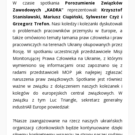
W czasie spotkania
Porozumienie Związków
Zawodowych „KADRA”
reprezentowali:
Krzysztof
Stanisławski, Mariusz Ciupiński, Sylwester Czyż i
Grzegorz Trefon.
Nasi koledzy i koleżanki dyskutowali
o problemach pracowników przemysłu w Europie, a
także omówiono tematy łamania praw człowieka i praw
pracowniczych na terenach Ukrainy okupowanych przez
Rosję. W spotkaniu uczestniczyli przedstawiciele Misji
Monitorującej Prawa Człowieka na Ukrainie, z którymi
wymieniono się informacjami oraz zapoznano się z
radami przedstawicieli MOP jak najlepiej zgłaszać
naruszenia praw związkowych. Spotkanie jest również
ważne w związku z dołączeniem naszych koleżanek i
kolegów do europejskich central związkowych. W
związku z tym
Luc Triangle
, sekretarz generalny
industriAll Europe powiedział:
?Nasze zaangażowanie na rzecz naszych ukraińskich
organizacji członkowskich będzie kontynuowane dzięki
silnemu konkretnemu wsparciu ze strony naszej rodziny