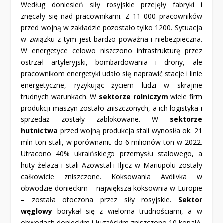
Według doniesień siły rosyjskie przejęły fabryki i
znęcały się nad pracownikami. Z 11 000 pracowników
przed wojną w zakładzie pozostało tylko 1200. Sytuacja
w związku z tym jest bardzo poważna i niebezpieczna.
W energetyce celowo niszczono infrastrukturę przez
ostrzał artyleryjski, bombardowania i drony, ale
pracownikom energetyki udało się naprawić stacje i linie
energetyczne, ryzykując życiem ludzi w skrajnie
trudnych warunkach. W
sektorze
rolniczym
wiele firm
produkcji maszyn zostało zniszczonych, a ich logistyka i
sprzedaż zostały zablokowane. W
sektorze
hutnictwa
przed wojną produkcja stali wynosiła ok. 21
mln ton stali, w porównaniu do 6 milionów ton w 2022.
Utracono 40% ukraińskiego przemysłu stalowego, a
huty żelaza i stali Azowstal i Iljicz w Mariupolu zostały
całkowicie zniszczone. Koksowania Avdiivka w
obwodzie donieckim – największa koksownia w Europie
– została otoczona przez siły rosyjskie.
Sektor
węglowy
borykał się z wieloma trudnościami, a w
obwodach donieckim i ługańskim zniszczono 10 kopalń.