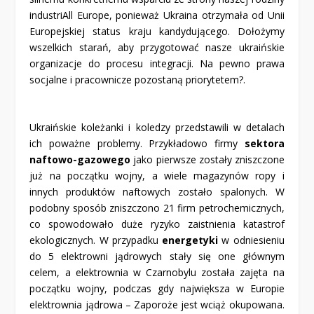
industriAll Europe, ponieważ Ukraina otrzymała od Unii
Europejskiej status kraju kandydującego. Dołożymy
wszelkich starań, aby przygotować nasze ukraińskie
organizacje do procesu integracji. Na pewno prawa
socjalne i pracownicze pozostaną priorytetem?.
Ukraińskie koleżanki i koledzy przedstawili w detalach
ich poważne problemy. Przykładowo firmy
sektora
naftowo-gazowego
jako pierwsze zostały zniszczone
już na początku wojny, a wiele magazynów ropy i
innych produktów naftowych zostało spalonych. W
podobny sposób zniszczono 21 firm petrochemicznych,
co spowodowało duże ryzyko zaistnienia katastrof
ekologicznych. W przypadku
energetyki
w odniesieniu
do 5 elektrowni jądrowych stały się one głównym
celem, a elektrownia w Czarnobylu została zajęta na
początku wojny, podczas gdy największa w Europie
elektrownia jądrowa – Zaporoże jest wciąż okupowana.