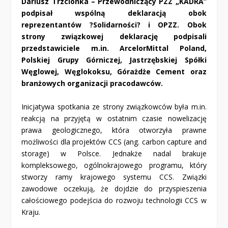
Dariusz Trzcionka – Przewodniczący PZZ „KADRA”
podpisał wspólną deklaracją obok
reprezentantów ?Solidarności? i OPZZ. Obok
strony związkowej deklarację podpisali
przedstawiciele m.in. ArcelorMittal Poland,
Polskiej Grupy Górniczej, Jastrzębskiej Spółki
Węglowej, Węglokoksu, Górażdże Cement oraz
branżowych organizacji pracodawców.
Inicjatywa spotkania ze strony związkowców była m.in.
reakcją na przyjętą w ostatnim czasie nowelizację
prawa geologicznego, która otworzyła prawne
możliwości dla projektów CCS (ang. carbon capture and
storage) w Polsce. Jednakże nadal brakuje
kompleksowego, ogólnokrajowego programu, który
stworzy ramy krajowego systemu CCS. Związki
zawodowe oczekują, że dojdzie do przyspieszenia
całościowego podejścia do rozwoju technologii CCS w
Kraju.