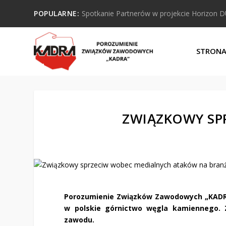
POPULARNE:
Spotkanie Partnerów w projekcie Horizon 
STRON
ZWIĄZKOWY SP
Porozumienie Związków Zawodowych „KADRA”
w polskie górnictwo węgla kamiennego. 
zawodu.