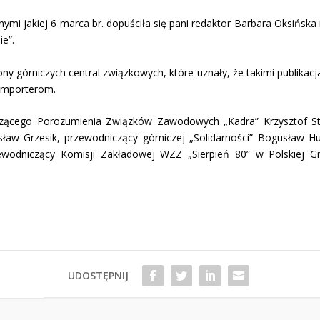
nymi jakiej 6 marca br. dopuściła się pani redaktor Barbara Oksińsk
ie”.
ony górniczych central związkowych, które uznały, że takimi publikac
 importerom.
czącego Porozumienia Związków Zawodowych „Kadra” Krzysztof St
osław Grzesik, przewodniczący górniczej „Solidarności” Bogusła
wodniczący Komisji Zakładowej WZZ „Sierpień 80” w Polskiej Gr
UDOSTĘPNIJ