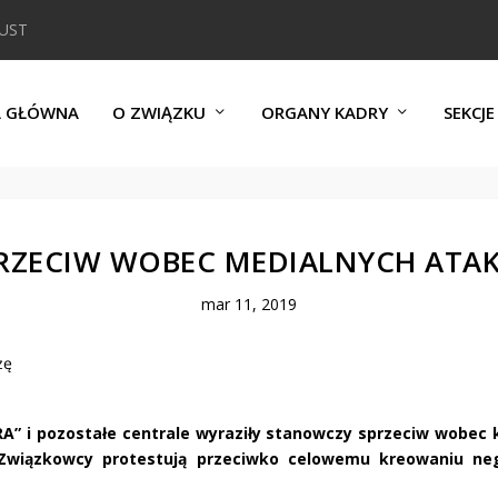
DUST
A GŁÓWNA
O ZWIĄZKU
ORGANY KADRY
SEKCJE
RZECIW WOBEC MEDIALNYCH ATA
mar 11, 2019
 i pozostałe centrale wyraziły stanowczy sprzeciw wobec
Związkowcy protestują przeciwko celowemu kreowaniu ne