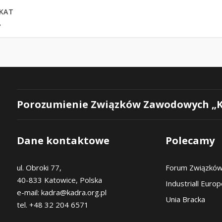
KAT
8
Porozumienie Związków Zawodowych „
Dane kontaktowe
Polecamy
ul. Obroki 77,
Forum Związkó
40-833 Katowice, Polska
Industriall Euro
e-mail: kadra@kadra.org.pl
Unia Bracka
tel. +48 32 204 6571