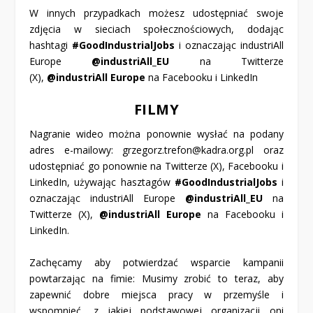
W innych przypadkach możesz udostępniać swoje
zdjęcia w sieciach społecznościowych, dodając
hashtagi
#GoodIndustrialJobs
i oznaczając industriAll
Europe
@industriAll_EU
na Twitterze
(X),
@industriAll
Europe
na Facebooku i LinkedIn
FILMY
Nagranie wideo można ponownie wysłać na podany
adres e-mailowy:
grzegorz.trefon@kadra.org.pl
oraz
udostępniać go ponownie na Twitterze (X), Facebooku i
LinkedIn, używając hasztagów
#GoodIndustrialJobs
i
oznaczając industriAll Europe
@industriAll_EU
na
Twitterze (X),
@industriAll
Europe
na Facebooku i
LinkedIn.
Zachęcamy aby potwierdzać wsparcie kampanii
powtarzając na fimie:
Musimy zrobić to teraz, aby
zapewnić dobre miejsca pracy w przemyśle
i
wspomnieć, z jakiej podstawowej organizacji oni