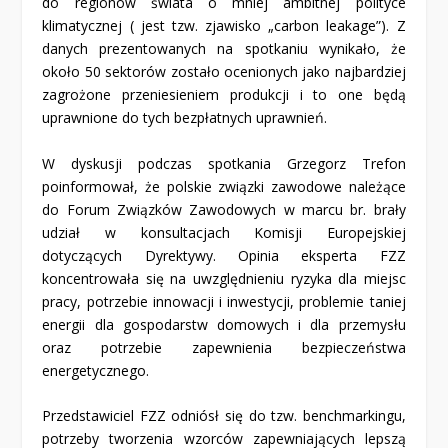
do regionów świata o mniej ambitnej polityce
klimatycznej ( jest tzw. zjawisko „carbon leakage”). Z
danych prezentowanych na spotkaniu wynikało, że
około 50 sektorów zostało ocenionych jako najbardziej
zagrożone przeniesieniem produkcji i to one będą
uprawnione do tych bezpłatnych uprawnień.
W dyskusji podczas spotkania Grzegorz Trefon
poinformował, że polskie związki zawodowe należące
do Forum Związków Zawodowych w marcu br. brały
udział w konsultacjach Komisji Europejskiej
dotyczących Dyrektywy. Opinia eksperta FZZ
koncentrowała się na uwzględnieniu ryzyka dla miejsc
pracy, potrzebie innowacji i inwestycji, problemie taniej
energii dla gospodarstw domowych i dla przemysłu
oraz potrzebie zapewnienia bezpieczeństwa
energetycznego.
Przedstawiciel FZZ odniósł się do tzw. benchmarkingu,
potrzeby tworzenia wzorców zapewniających lepszą