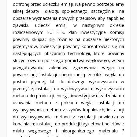
ochronę przed ucieczką emisji. Na pewno potrzebujemy
silnej debaty i dialogu społecznego, szczególnie na
obszarze wyznaczenia nowych przepisów aby zapobiec
zjawisku ucieczki emisji w następnym okresie
rozliczeniowym EU ETS. Plan inwestycyjne Komisji
powinny skupiać się również na obszarze niektórych
przemysłów. Inwestycje powinny koncentrować się na
następujących obszarach technologii, które powinny
służyć rozwoju polskiego górnictwa węglowego, w tym
przygotowania: zakładów zgazowania węgla na
powierzchni; instalacji chemicznej przeróbki węgla do
postaci płynnej, lub do dalszego wykorzystania w
przemyśle; instalacji do wychwytywania i wykorzystania
metanu do produkcji energii; inwestycji w urządzenia do
usuwania metanu z pokładu węgla; instalacji do
wychwytywania metanu z szybów kopalniach; instalacji
do wychwytywania metanu z cyrkulacji powietrza w
kopalniach; instalacji do produkcji brykietów i peletów z
miału węglowego i nieorganicznego materiału ?