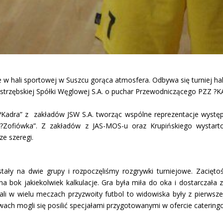
 w hali sportowej w Suszcu gorąca atmosfera. Odbywa się turniej ha
trzębskiej Spółki Węglowej S.A. o puchar Przewodniczącego PZZ ?
Z ?Kadra” z zakładów JSW S.A. tworząc wspólne reprezentacje wyst
?Zofiówka”. Z zakładów z JAS-MOS-u oraz Krupińskiego wystart
ze szeregi.
stały na dwie grupy i rozpoczęliśmy rozgrywki turniejowe. Zaci
na bok jakiekolwiek kalkulacje. Gra była miła do oka i dostarczał
li w wielu meczach przyzwoity futbol to widowiska były z pierwsze
ach mogli się posilić specjałami przygotowanymi w ofercie cateringo