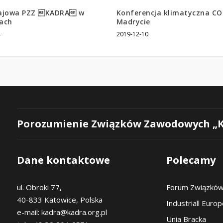
ajowa PZZ KADRA w
Konferencja klimatyczna CO
ach
Madrycie
4
2019-12-10
Porozumienie Związków Zawodowych „
Dane kontaktowe
Polecamy
ul. Obroki 77,
Forum Związkó
40-833 Katowice, Polska
Industriall Euro
e-mail: kadra@kadra.org.pl
Unia Bracka