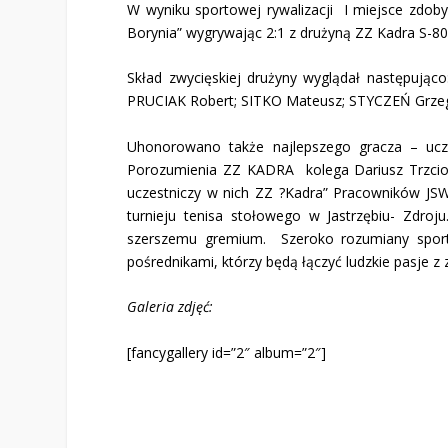
W wyniku sportowej rywalizacji I miejsce zdob
Borynia” wygrywając 2:1 z drużyną ZZ Kadra S-80
Skład zwycięskiej drużyny wyglądał następuj
PRUCIAK Robert; SITKO Mateusz; STYCZEŃ Grze
Uhonorowano także najlepszego gracza – ucze
Porozumienia ZZ KADRA kolega Dariusz Trzcionk
uczestniczy w nich ZZ ?Kadra” Pracowników JSW
turnieju tenisa stołowego w Jastrzębiu- Zdro
szerszemu gremium. Szeroko rozumiany sport 
pośrednikami, którzy będą łączyć ludzkie pasje z
Galeria zdjęć:
[fancygallery id=”2″ album=”2″]