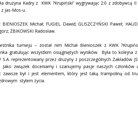
yła drużyna Kadry z KWK ?Krupiński” wygrywając 2:0 z zdobywcą II 
 z Jas-Mos-u.
ąco: BIENIOSZEK Michał; FUGIEL Dawid; GLISZCZYŃSKI Paweł; HAU
gorz; ŻBIKOWSKI Radosław.
stnika turnieju – został nim Michał Bienioszek z KWK ?Krupińsk
a gratulując wszystkim osiągniętych wyników. Była to kolejna z 
 S.A. reprezentowany przez drużyny z poszczególnych Zakładów JS
ju. Jako związek doceniamy i szanujemy pasje naszych członków 
zawsze był i jest elementem, który jest taką trampoliną od t
 zdrowym stylem życia.