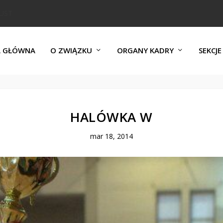
A GŁÓWNA
O ZWIĄZKU
ORGANY KADRY
SEKCJE
HALÓWKA W
mar 18, 2014