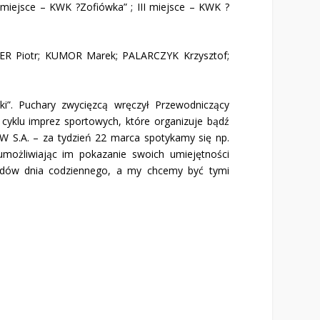
miejsce – KWK ?Zofiówka” ; III miejsce – KWK ?
DER Piotr; KUMOR Marek; PALARCZYK Krzysztof;
i”. Puchary zwycięzcą wręczył Przewodniczący
cyklu imprez sportowych, które organizuje bądź
W S.A. – za tydzień 22 marca spotykamy się np.
umożliwiając im pokazanie swoich umiejętności
rudów dnia codziennego, a my chcemy być tymi