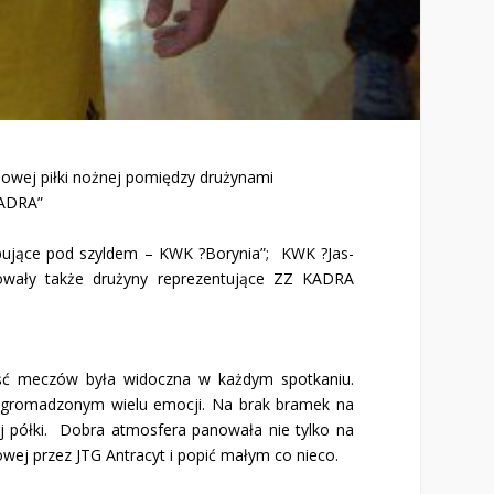
lowej piłki nożnej pomiędzy drużynami
KADRA”
ępujące pod szyldem – KWK ?Borynia”; KWK ?Jas-
owały także drużyny reprezentujące ZZ KADRA
ętość meczów była widoczna w każdym spotkaniu.
a zgromadzonym wielu emocji. Na brak bramek na
j półki. Dobra atmosfera panowała nie tylko na
wej przez JTG Antracyt i popić małym co nieco.