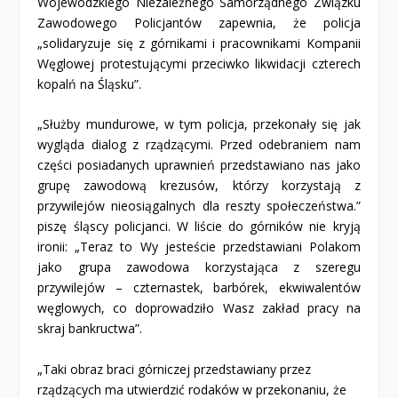
Wojewódzkiego Niezależnego Samorządnego Związku
Zawodowego Policjantów zapewnia, że policja
„solidaryzuje się z górnikami i pracownikami Kompanii
Węglowej protestującymi przeciwko likwidacji czterech
kopalń na Śląsku”.
„Służby mundurowe, w tym policja, przekonały się jak
wygląda dialog z rządzącymi. Przed odebraniem nam
części posiadanych uprawnień przedstawiano nas jako
grupę zawodową krezusów, którzy korzystają z
przywilejów nieosiągalnych dla reszty społeczeństwa.”
piszę śląscy policjanci. W liście do górników nie kryją
ironii: „Teraz to Wy jesteście przedstawiani Polakom
jako grupa zawodowa korzystająca z szeregu
przywilejów – czternastek, barbórek, ekwiwalentów
węglowych, co doprowadziło Wasz zakład pracy na
skraj bankructwa”.
„Taki obraz braci górniczej przedstawiany przez
rządzących ma utwierdzić rodaków w przekonaniu, że