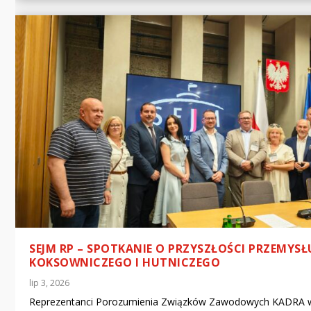
SEJM RP – SPOTKANIE O PRZYSZŁOŚCI PRZEMYSŁ
KOKSOWNICZEGO I HUTNICZEGO
lip 3, 2026
Reprezentanci Porozumienia Związków Zawodowych KADRA w