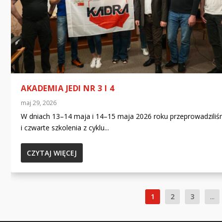
AKADEMIA JEDI NR 3 I 4
maj 29, 2026
W dniach 13–14 maja i 14–15 maja 2026 roku przeprowadziliś
i czwarte szkolenia z cyklu...
CZYTAJ WIĘCEJ
1
2
3
...