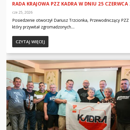
RADA KRAJOWA PZZ KADRA W DNIU 25 CZERWCA 
cze 25, 2026
Posiedzenie otworzył Dariusz Trzcionka, Przewodniczący PZZ
który przywitał zgromadzonych....
CZYTAJ WIĘCEJ