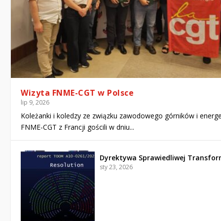
Wizyta FNME-CGT w Polsce
lip 9, 2026
Koleżanki i koledzy ze związku zawodowego górników i energ
FNME-CGT z Francji gościli w dniu...
Dyrektywa Sprawiedliwej Transfor
sty 23, 2026