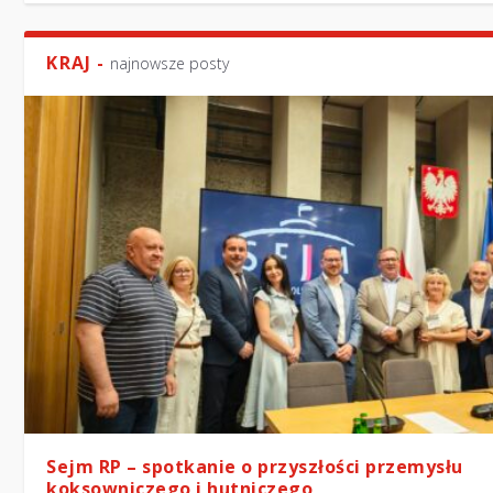
KRAJ -
najnowsze posty
Sejm RP – spotkanie o przyszłości przemysłu
koksowniczego i hutniczego