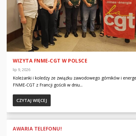
WIZYTA FNME-CGT W POLSCE
lip 9, 2026
Koleżanki i koledzy ze związku zawodowego górników i energ
FNME-CGT z Francji gościli w dniu...
CZYTAJ WIĘCEJ
AWARIA TELEFONU!