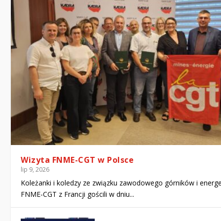
Wizyta FNME-CGT w Polsce
lip 9, 2026
Koleżanki i koledzy ze związku zawodowego górników i energ
FNME-CGT z Francji gościli w dniu...