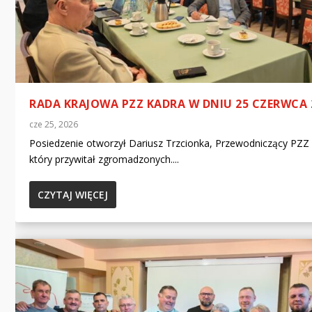
RADA KRAJOWA PZZ KADRA W DNIU 25 CZERWCA 
cze 25, 2026
Posiedzenie otworzył Dariusz Trzcionka, Przewodniczący PZZ
który przywitał zgromadzonych....
CZYTAJ WIĘCEJ