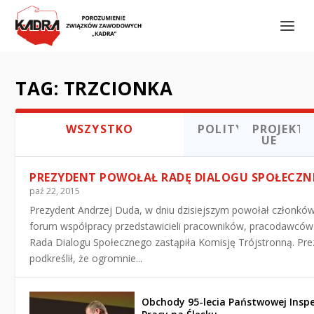
TAG:
TRZCIONKA
WSZYSTKO
POLITYKA
PROJEKTY
UE
PREZYDENT POWOŁAŁ RADĘ DIALOGU SPOŁECZ
paź 22, 2015
Prezydent Andrzej Duda, w dniu dzisiejszym powołał członk
forum współpracy przedstawicieli pracowników, pracodawców 
Rada Dialogu Społecznego zastąpiła Komisję Trójstronną. Pr
podkreślił, że ogromnie...
Obchody 95-lecia Państwowej Inspe