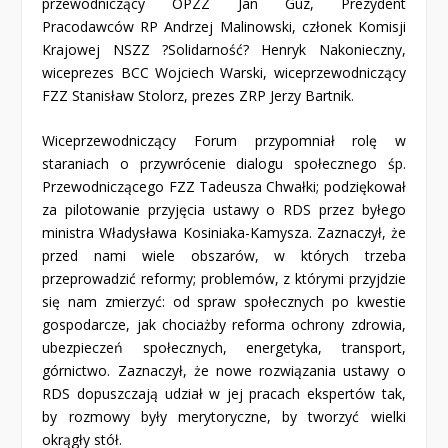
przewodniczący OPZZ Jan Guz, Prezydent
Pracodawców RP Andrzej Malinowski, członek Komisji
Krajowej NSZZ ?Solidarność? Henryk Nakonieczny,
wiceprezes BCC Wojciech Warski, wiceprzewodniczący
FZZ Stanisław Stolorz, prezes ZRP Jerzy Bartnik.
Wiceprzewodniczący Forum przypomniał rolę w
staraniach o przywrócenie dialogu społecznego śp.
Przewodniczącego FZZ Tadeusza Chwałki; podziękował
za pilotowanie przyjęcia ustawy o RDS przez byłego
ministra Władysława Kosiniaka-Kamysza. Zaznaczył, że
przed nami wiele obszarów, w których trzeba
przeprowadzić reformy; problemów, z którymi przyjdzie
się nam zmierzyć: od spraw społecznych po kwestie
gospodarcze, jak chociażby reforma ochrony zdrowia,
ubezpieczeń społecznych, energetyka, transport,
górnictwo. Zaznaczył, że nowe rozwiązania ustawy o
RDS dopuszczają udział w jej pracach ekspertów tak,
by rozmowy były merytoryczne, by tworzyć wielki
okrągły stół.