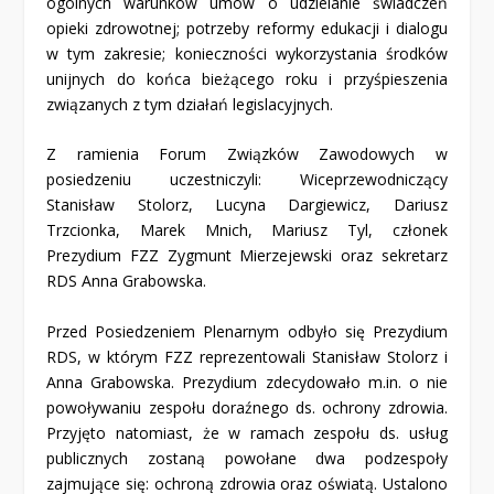
ogólnych warunków umów o udzielanie świadczeń
opieki zdrowotnej; potrzeby reformy edukacji i dialogu
w tym zakresie; konieczności wykorzystania środków
unijnych do końca bieżącego roku i przyśpieszenia
związanych z tym działań legislacyjnych.
Z ramienia Forum Związków Zawodowych w
posiedzeniu uczestniczyli: Wiceprzewodniczący
Stanisław Stolorz, Lucyna Dargiewicz, Dariusz
Trzcionka, Marek Mnich, Mariusz Tyl, członek
Prezydium FZZ Zygmunt Mierzejewski oraz sekretarz
RDS Anna Grabowska.
Przed Posiedzeniem Plenarnym odbyło się Prezydium
RDS, w którym FZZ reprezentowali Stanisław Stolorz i
Anna Grabowska. Prezydium zdecydowało m.in. o nie
powoływaniu zespołu doraźnego ds. ochrony zdrowia.
Przyjęto natomiast, że w ramach zespołu ds. usług
publicznych zostaną powołane dwa podzespoły
zajmujące się: ochroną zdrowia oraz oświatą. Ustalono