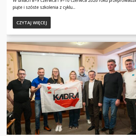
W dniach 8–9 czerwca i 9–10 czerwca 2026 roku przeprowadzi
piąte i szóste szkolenia z cyklu...
CZYTAJ WIĘCEJ