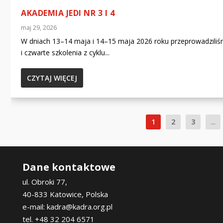
AKADEMIA JEDI NR 3 I 4
maj 29, 2026
W dniach 13–14 maja i 14–15 maja 2026 roku przeprowadziliś
i czwarte szkolenia z cyklu...
CZYTAJ WIĘCEJ
1
2
3
...
Dane kontaktowe
ul. Obroki 77,
40-833 Katowice, Polska
e-mail: kadra@kadra.org.pl
tel. +48 32 204 6571