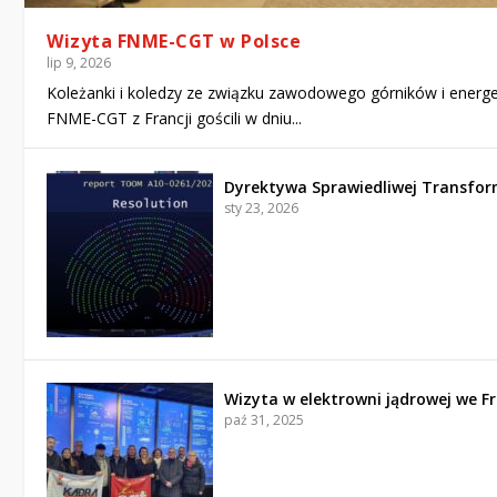
Wizyta FNME-CGT w Polsce
lip 9, 2026
Koleżanki i koledzy ze związku zawodowego górników i energ
FNME-CGT z Francji gościli w dniu...
Dyrektywa Sprawiedliwej Transfor
sty 23, 2026
Wizyta w elektrowni jądrowej we Fr
paź 31, 2025