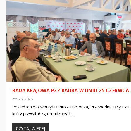
RADA KRAJOWA PZZ KADRA W DNIU 25 CZERWCA 
cze 25, 2026
Posiedzenie otworzył Dariusz Trzcionka, Przewodniczący PZZ
który przywitał zgromadzonych....
CZYTAJ WIĘCEJ